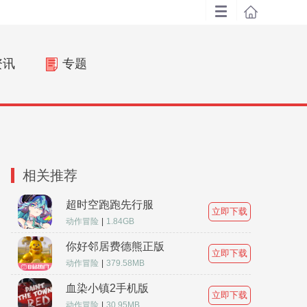
资讯
专题
相关推荐
超时空跑跑先行服
立即下载
动作冒险
|
1.84GB
你好邻居费德熊正版
立即下载
动作冒险
|
379.58MB
血染小镇2手机版
立即下载
动作冒险
|
30.95MB