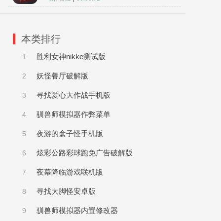
本类排行
胜利女神nikke测试版
1
妖怪餐厅破解版
2
寻找爱心大作战手机版
3
驯兽师模拟器作弊菜单
4
夜游的盒子怪手机版
5
炫彩公路彩球跑免广告破解版
6
夜幕降临游戏联机版
7
寻找大脚怪安卓版
8
驯兽师模拟器内置修改器
9