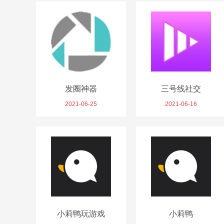
发圈神器
三号线社交
2021-06-25
2021-06-16
小莉鸭玩游戏
小莉鸭