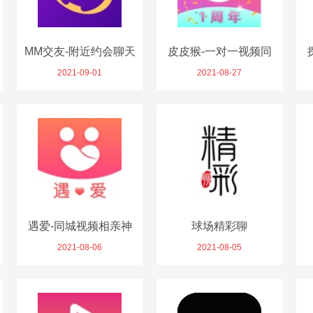
MM交友-附近约会聊天
皮皮猴-一对一视频同
交友平台
城交友
2021-09-01
2021-08-27
遇爱-同城视频相亲神
球场精彩聊
器
2021-08-06
2021-08-05