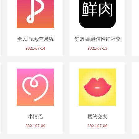
全民Party苹果版
鲜肉-高颜值网红社交
2021-07-14
2021-07-12
小情侣
蜜约交友
2021-07-09
2021-07-08