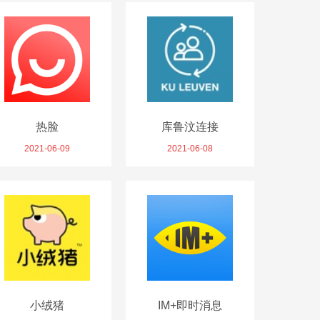
热脸
库鲁汶连接
2021-06-09
2021-06-08
小绒猪
IM+即时消息