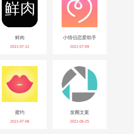
鲜肉
小情侣恋爱助手
2021-07-12
2021-07-09
蜜约
发圈文案
2021-07-08
2021-06-25