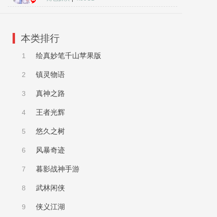
本类排行
绘真妙笔千山苹果版
1
镇灵物语
2
真神之路
3
王者光辉
4
悠久之树
5
风暴奇迹
6
暮影战神手游
7
武林闲侠
8
侠义江湖
9